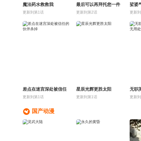
魔法药水救救我
最后可以再拜托您一件
娑婆
事吗
更新到第1话
更新到第2话
更新到
差点在迷宫深处被信任
星辰光辉更胜太阳
无职
的伙伴杀掉
毫无
更新到第1话
更新到第1话
更新到

国产动漫