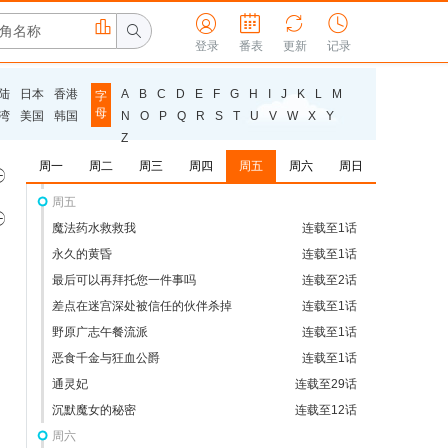
为你着迷



连载至5话



外星人姆姆
登录
番表
更新
连载至24话
记录
摇滚乐是淑女的嗜好
连载至12话
陆
日本
香港
A
B
C
D
E
F
G
H
I
J
K
L
M
字
忍者与杀手二人组的日常生活
连载至11话
母
湾
美国
韩国
N
O
P
Q
R
S
T
U
V
W
X
Y
这是你与我的最后战场，或是开创世界的圣战
连载至11话
Z
第二季
每日男公关
连载至8话
周一
周二
周三
周四
周五
周六
周日

瞬间治疗却被视为无用而被流放的天才治疗
连载至4话
师，以暗黑治疗师的身份幸福地生活着
周五

魔法药水救救我
连载至1话
永久的黄昏
连载至1话
最后可以再拜托您一件事吗
连载至2话
差点在迷宫深处被信任的伙伴杀掉
连载至1话
野原广志午餐流派
连载至1话
恶食千金与狂血公爵
连载至1话
通灵妃
连载至29话
沉默魔女的秘密
连载至12话
周六