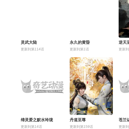
灵武大陆
永久的黄昏
逆天
更新到第114话
更新到第1话
更新到
缔灵爱之默水玲珑
丹道至尊
苍兰
更新到第14话
更新到第159话
更新到