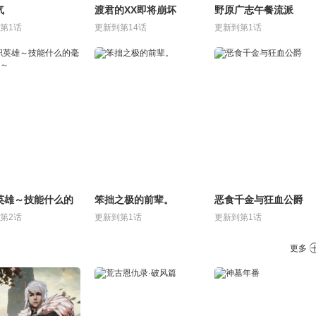
气
渡君的XX即将崩坏
野原广志午餐流派
第1话
更新到第14话
更新到第1话
英雄～技能什么的
笨拙之极的前辈。
恶食千金与狂血公爵
用处～
第2话
更新到第1话
更新到第1话
更多