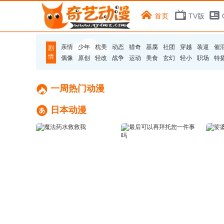
首页
TV版
亲情
少年
枕美
动态
猎奇
基腐
社团
穿越
装逼
催
剧
情
偶像
原创
轻改
战争
运动
美食
玄幻
轻小
职场
特

一周热门动漫

日本动漫