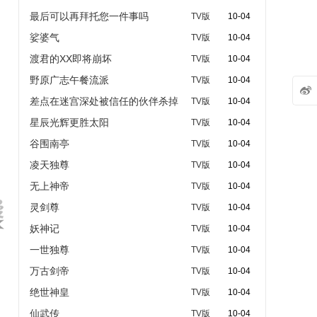
最后可以再拜托您一件事吗
TV版
10-04
娑婆气
TV版
10-04
渡君的XX即将崩坏
TV版
10-04
野原广志午餐流派
TV版
10-04

差点在迷宫深处被信任的伙伴杀掉
TV版
10-04
星辰光辉更胜太阳
TV版
10-04
谷围南亭
TV版
10-04
凌天独尊
TV版
10-04
无上神帝
TV版
10-04
灵剑尊
TV版
10-04
妖神记
TV版
10-04
一世独尊
TV版
10-04
万古剑帝
TV版
10-04
绝世神皇
TV版
10-04
仙武传
TV版
10-04