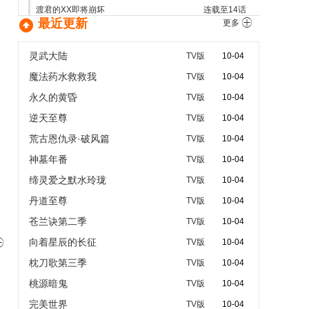
渡君的XX即将崩坏
连载至14话

最近更新

更多
娑婆气
连载至1话
野生的最终BOSS出现了！
连载至1话
灵武大陆
TV版
10-04
拔作岛
连载至11话
魔法药水救救我
TV版
10-04
薰香花朵凛然绽放
连载至12话
永久的黄昏
TV版
10-04
真･武士传 剑勇传说
连载至23话
逆天至尊
破烂千金被姐姐的原婚约者溺爱着
连载至12话
TV版
10-04
周日
荒古恩仇录·破风篇
TV版
10-04
海贼王
连载至1145话
神墓年番
TV版
10-04
魔女与使魔
连载至24话
缔灵爱之默水玲珑
TV版
10-04
丹道至尊
TV版
10-04
苍兰诀第二季
TV版
10-04
向着星辰的长征

TV版
10-04
枕刀歌第三季
TV版
10-04
桃源暗鬼
TV版
10-04
完美世界
TV版
10-04