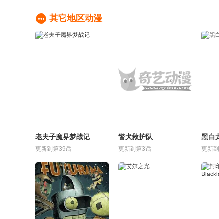

其它地区动漫
老夫子魔界梦战记
警犬救护队
黑白
更新到第39话
更新到第3话
更新到