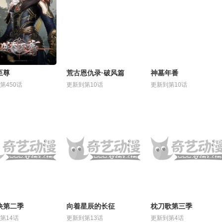
至尊
荒古恩仇录·破风篇
神墓年番
第450话
更新到第10话
更新到第10话
诀第二季
向着星辰的长征
枕刀歌第三季
第14话
更新到第13话
更新到第4话