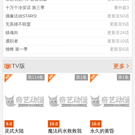
十万个冷笑话 第三季
番外篇3
偶像活动STARS!
更新至50话
无英雄不联盟
更新至9话
镇魂街
更新至24话
通职者
更新至10话
雏蜂 第一季
更新至6话
TV版

更多
第114集
第1集
第1集
9.0
10.0
10.0
灵武大陆
魔法药水救救我
永久的黄昏