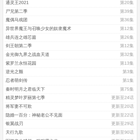
通灵王2021
第20集
尸兄第二季
第39集
魔偶马戏团
第36集
异世界魔王与召唤少女的奴隶魔术
第12集
雄兵连之雄芯篇
第26集
剑王朝第二季
第12集
金光御九界之战血天道
第32集
紫罗兰永恒花园
第13集
逆光之颤
第3集
忍者萌剑传
第1集
秦时明月之君临天下
第75集
精灵梦叶罗丽第七季
更新至24话
将军妻不可欺
更新至20话
隐婚一百分：神秘老公不见面
更新至22话
银翼战刃
更新至29话
天行九歌
更新至90话