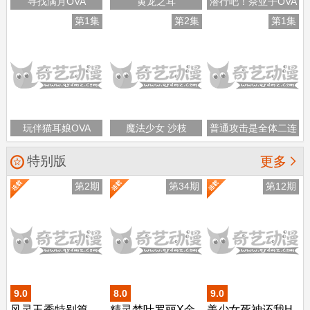
寻找满月OVA
黄龙之耳
潜行吧！奈亚子OVA
第1集
第2集
第1集
玩伴猫耳娘OVA
魔法少女 沙枝
普通攻击是全体二连
击，这样的妈妈你喜
特别版

更多
欢吗？ OVA
第2期
第34期
第12期
9.0
8.0
9.0
风灵玉秀特别篇
精灵梦叶罗丽X金
美少女死神还我H