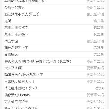
军阀老公贼坏：狠狠霸占你
更新至30话
篮板下的青春
更新至12话
画江湖之不良人 第三季
更新至40话
鬼斩
第13集
墓王之王悬棺寺
第20集
墓王之王寒铁斗
第21集
凹凸学园
更新至16话
我被总裁黑上了
第28集
文豪野犬
第12集
香蕉怪大叔 呐呐~呐 好奇洞穴乐园（第二季）
更新至22话
大主宰 动画
更新至06话
动态漫画·我被总裁黑上了
更新至10话
重来吧，魔王大人！
更新至10话
请吃红小豆吧！ 第2季
番外6
偶像活动Friends!
更新至50话
万古仙穹 第2季
更新至10话
命运石之门0 普通话版
更新至01话