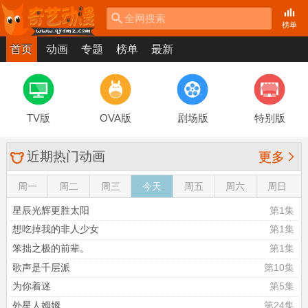
全网搜索
榜单
首页
动画
专题
榜单
最新
TV版
OVA版
剧场版
特别版
近期热门动画

更多
周一
周二
周三
今天
周五
周六
周日
星辰光辉更胜太阳
第1集
想吃掉我的非人少女
第1集
笨拙之极的前辈。
第1集
歌声是千层派
第10集
为你着迷
第5集
外星人姆姆
第24集