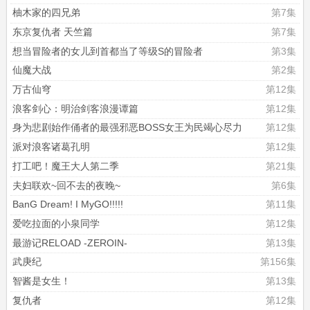
柚木家的四兄弟
第7集
东京复仇者 天竺篇
第7集
想当冒险者的女儿到首都当了等级S的冒险者
第3集
仙魔大战
第2集
万古仙穹
第12集
浪客剑心：明治剑客浪漫谭篇
第12集
身为悲剧始作俑者的最强邪恶BOSS女王为民竭心尽力
第12集
派对浪客诸葛孔明
第12集
打工吧！魔王大人第二季
第21集
夫妇联欢~回不去的夜晚~
第6集
BanG Dream! I MyGO!!!!!
第11集
爱吃拉面的小泉同学
第12集
最游记RELOAD -ZEROIN-
第13集
武庚纪
第156集
智酱是女生！
第13集
复仇者
第12集