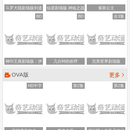
斗罗大陆剧场版剑道
仙逆剧场版 神临之战
雀斑公主
尘心
BD
BD
全3集
神印王座剧场版：伊
几分钟的欢呼
完美世界剧场版
莱克斯传奇
OVA版

更多
HD中字
第2集
第2集