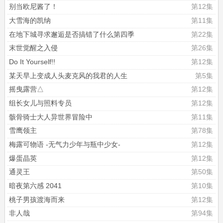
别当欧尼酱了！
第12集
大雪海的凯纳
第11集
在地下城寻求邂逅是否搞错了什么第四季
第22集
末世觉醒之入侵
第26集
Do It Yourself!!
第12集
某天早上变成人头麦克风的我君的人生
第5集
摇曳露营△
第12集
组长女儿与照料专员
第12集
骸骨骑士大人异世界冒险中
第11集
雪鹰领主
第78集
梅露可物语 -无气力少年与瓶中少女-
第12集
爆蛋晶英
第12集
通灵王
第50集
暗夜第六感 2041
第10集
桃子男孩渡海而来
第12集
非人哉
第94集