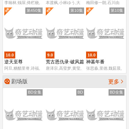
李翰林,钱琛,倚栏桡,
本渡枫,小林ゆう,大
梅田修一朗,石川由
张恩泽,赵熠彤,小浣,
塚刚央,花井美春,森
依,茅野爱衣,富田美
第450集
第10集
第10集
温溪,蔡娜
山由梨佳
忧,泽城美雪,楠木灯,
森川智之,阿座上洋
平,小針彩希,坂泰斗,
小清水亚美,河濑茉
希,白石晴香,稻田彻,
佐藤利奈
10.0
9.0
10.0
逆天至尊
荒古恩仇录·破风篇
神墓年番
阿旦,糖醋里脊,诗福,
唐泽宗,高莹梦,黄莹,
张思淼,里德,魏茹晨,
万宝鹿,黄炎
张鑫磊,张天雄,袁悠
四喜
然,邱轶凡,陈新玥,孙
剧场版

更多
露,张英,周杭,许子尧,
王晶,杜栓,罗文驰,唐
BD全集
BD
BD全集
钰,李潇,苏倩芸,谈维
康,江瑞,张景煌,张新
昊,励达