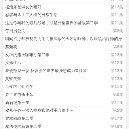
摇滚乐是淑女的嗜好
第12集
忍者与杀手二人组的日常生活
第11集
这是你与我的最后战场，或是开创世界的圣战第二季
第11集
每日男公关
第8集
瞬间治疗却被视为无用而被流放的天才治疗师，以暗黑治疗师的身
份幸福地生活着
第4集
蘑菇狗
第6集
女神的露天咖啡厅第二季
第12集
义妹生活
第12集
我会招架一切 反误会的世界最强想成为冒险者
第12集
黄昏失焦
第12集
百变的七仓同学
第11集
异世界自杀小队
第9集
新石纪第三季
第17集
秘密任务～潜入搜查官绝对不会输！～
第5集
咒术回战第二季
第17集
魔法使的新娘第二季
第19集