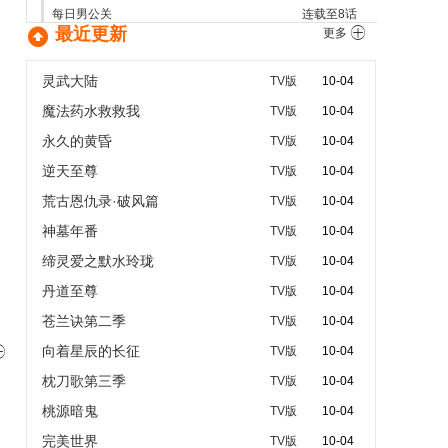
第二季
每日男公关
连载至8话

最近更新

更多
瞬间治疗却被视为无用而被流放的天才治疗
连载至4话
师，以暗黑治疗师的身份幸福地生活着
周五
灵武大陆
TV版
10-04
魔法药水救救我
连载至1话
魔法药水救救我
TV版
10-04
永久的黄昏
连载至1话
永久的黄昏
TV版
10-04
最后可以再拜托您一件事吗
连载至2话
逆天至尊
差点在迷宫深处被信任的伙伴杀掉
连载至1话
TV版
10-04
野原广志午餐流派
连载至1话
荒古恩仇录·破风篇
TV版
10-04
恶食千金与狂血公爵
连载至1话
神墓年番
TV版
10-04
通灵妃
连载至29话
缔灵爱之默水玲珑
TV版
10-04
沉默魔女的秘密
连载至12话
丹道至尊
TV版
10-04
周六
苍兰诀第二季
TV版
10-04
渡君的XX即将崩坏
连载至14话
向着星辰的长征

TV版
10-04
娑婆气
连载至1话
野生的最终BOSS出现了！
连载至1话
枕刀歌第三季
TV版
10-04
拔作岛
连载至11话
桃源暗鬼
TV版
10-04
薰香花朵凛然绽放
连载至12话
完美世界
TV版
10-04