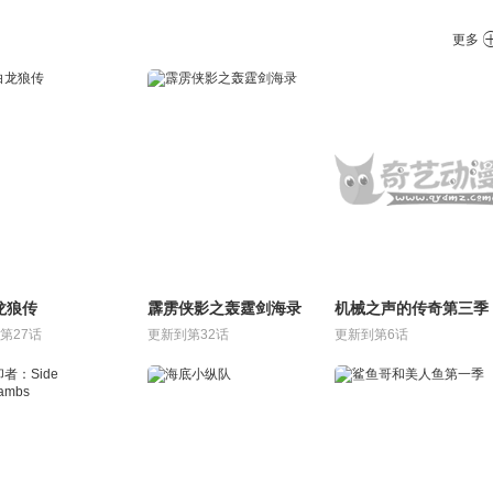
更多
龙狼传
霹雳侠影之轰霆剑海录
机械之声的传奇第三季
第27话
更新到第32话
更新到第6话