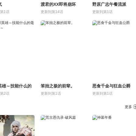
气
渡君的XX即将崩坏
野原广志午餐流派
第1话
更新到第14话
更新到第1话
英雄～技能什么的
笨拙之极的前辈。
恶食千金与狂血公爵
用处～
第2话
更新到第1话
更新到第1话
更多