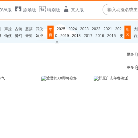
OVA版
剧场版
特别版
真人版
泪
声控
古装
恶搞
武侠
2025
2024
2023
2022
2021
202
大
年
地
份
区
摄
仙侠
魔幻
未知
妹控
0
2019
2018
2017
2016
2015
更
台
早
更多
更多