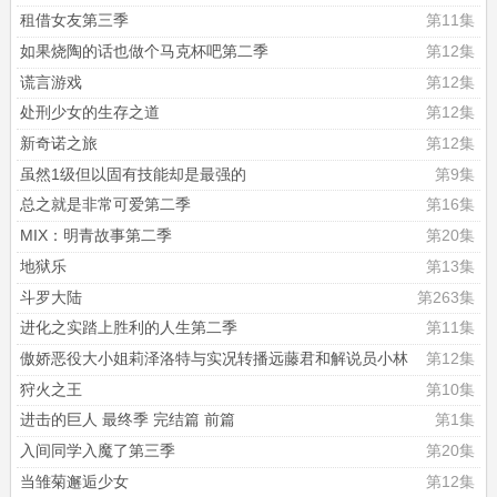
租借女友第三季
第11集
如果烧陶的话也做个马克杯吧第二季
第12集
谎言游戏
第12集
处刑少女的生存之道
第12集
新奇诺之旅
第12集
虽然1级但以固有技能却是最强的
第9集
总之就是非常可爱第二季
第16集
MIX：明青故事第二季
第20集
地狱乐
第13集
斗罗大陆
第263集
进化之实踏上胜利的人生第二季
第11集
傲娇恶役大小姐莉泽洛特与实况转播远藤君和解说员小林
第12集
狩火之王
第10集
进击的巨人 最终季 完结篇 前篇
第1集
入间同学入魔了第三季
第20集
当雏菊邂逅少女
第12集