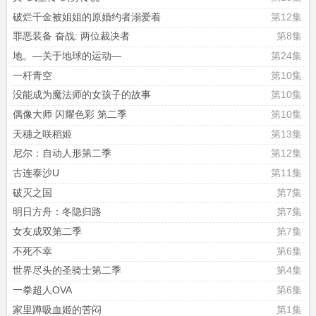
破烂千金被姐姐的原婚约者溺爱着
第12集
罪恶装备 奋战: 两位裁决者
第8集
地。―关于地球的运动―
第24集
一杆青空
第10集
没能成为魔法师的女孩子的故事
第10集
偶像大师 闪耀色彩 第二季
第10集
天穗之咲稻姬
第13集
尼尔：自动人形第二季
第12集
古连泰沙U
第11集
破灭之国
第7集
明日方舟：冬隐归路
第7集
女友成双第二季
第7集
不死不幸
第6集
世界尽头的圣骑士第二季
第4集
一拳超人OVA
第6集
家里蹲吸血姬的苦闷
第1集