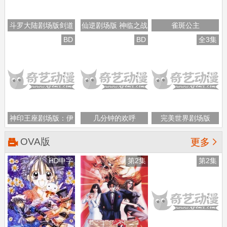
斗罗大陆剧场版剑道
仙逆剧场版 神临之战
雀斑公主
尘心
BD
BD
全3集
神印王座剧场版：伊
几分钟的欢呼
完美世界剧场版
莱克斯传奇
OVA版

更多
HD中字
第2集
第2集