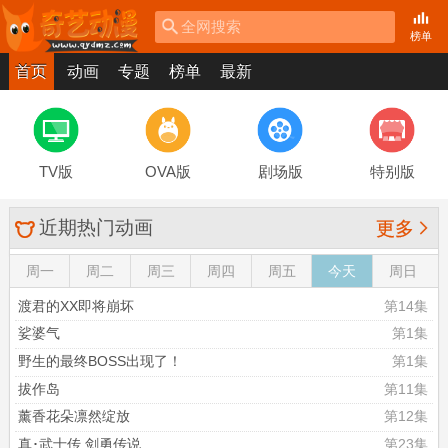
全网搜索
榜单
首页
动画
专题
榜单
最新
TV版
OVA版
剧场版
特别版
近期热门动画

更多
周一
周二
周三
周四
周五
今天
周日
渡君的XX即将崩坏
第14集
娑婆气
第1集
野生的最终BOSS出现了！
第1集
拔作岛
第11集
薰香花朵凛然绽放
第12集
真･武士传 剑勇传说
第23集