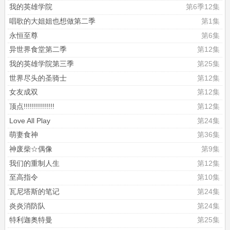
我的英雄学院
第6季12集
唱歌的大姐姐也想做第二季
第1集
永恒至尊
第6集
异世界食堂第二季
第12集
我的英雄学院第三季
第25集
世界尽头的圣骑士
第12集
女友成双
第12集
顶点!!!!!!!!!!!!!!!
第12集
Love All Play
第24集
萌妻食神
第36集
神废柴☆偶像
第9集
我们的重制人生
第12集
至高指令
第10集
瓦尼塔斯的笔记
第24集
炎炎消防队
第24集
特利迦奥特曼
第25集