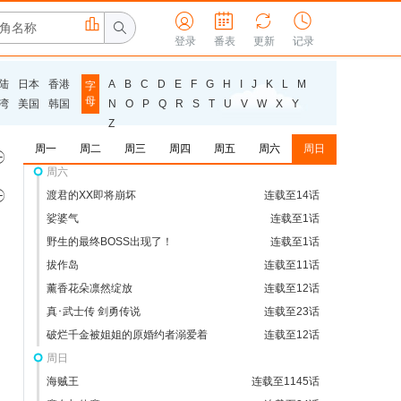
永久的黄昏
连载至1话






最后可以再拜托您一件事吗
连载至2话
登录
番表
更新
记录
差点在迷宫深处被信任的伙伴杀掉
连载至1话
野原广志午餐流派
连载至1话
陆
日本
香港
A
B
C
D
E
F
G
H
I
J
K
L
M
字
母
恶食千金与狂血公爵
连载至1话
湾
美国
韩国
N
O
P
Q
R
S
T
U
V
W
X
Y
Z
通灵妃
连载至29话
周一
沉默魔女的秘密
周二
周三
周四
周五
周六
连载至12话
周日

周六

渡君的XX即将崩坏
连载至14话
娑婆气
连载至1话
野生的最终BOSS出现了！
连载至1话
拔作岛
连载至11话
薰香花朵凛然绽放
连载至12话
真･武士传 剑勇传说
连载至23话
破烂千金被姐姐的原婚约者溺爱着
连载至12话
周日
海贼王
连载至1145话