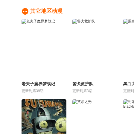

其它地区动漫
老夫子魔界梦战记
警犬救护队
黑白
更新到第39话
更新到第3话
更新到