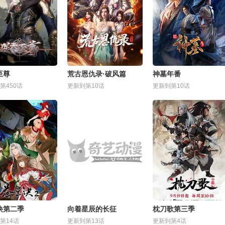
至尊
荒古恩仇录·破风篇
神墓年番
第450话
更新到第10话
更新到第10话
诀第二季
向着星辰的长征
枕刀歌第三季
第14话
更新到第13话
更新到第4话