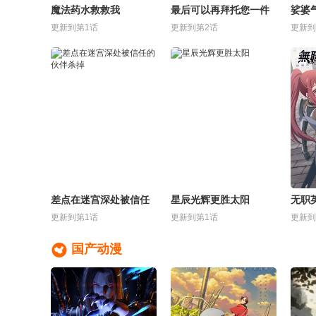
魔法药水救救我
最后可以再拜托您一件
娑婆
事吗
更新到第1话
更新到第2话
更新到
差点在迷宫深处被信任
星辰光辉更胜太阳
无职
的伙伴杀掉
毫无
更新到第1话
更新到第1话
更新到

国产动漫