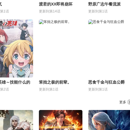
气
渡君的XX即将崩坏
野原广志午餐流派
第1话
更新到第14话
更新到第1话
英雄～技能什么的
笨拙之极的前辈。
恶食千金与狂血公爵
用处～
第2话
更新到第1话
更新到第1话
更多