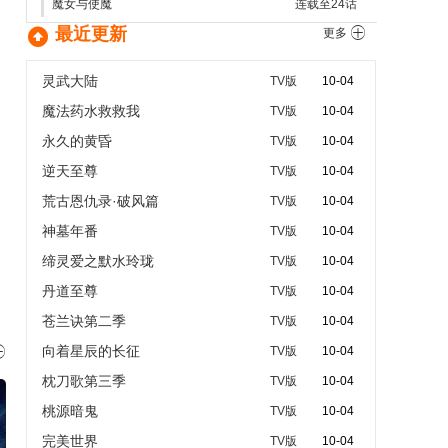
魔女与使魔
连载至24话

最近更新

更多
灵武大陆
TV版
10-04
魔法药水救救我
TV版
10-04
永久的黄昏
TV版
10-04
逆天至尊
TV版
10-04
荒古恩仇录·破风篇
TV版
10-04
神墓年番
TV版
10-04
缔灵爱之默水玲珑
TV版
10-04
丹道至尊
TV版
10-04
苍兰诀第二季
TV版
10-04
向着星辰的长征

TV版
10-04
枕刀歌第三季
TV版
10-04
桃源暗鬼
TV版
10-04
完美世界
TV版
10-04