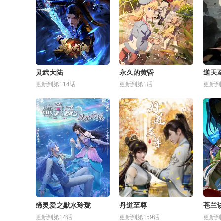
灵武大陆
永久的黄昏
逆天
更新到第114话
更新到第1话
更新到
缔灵爱之默水玲珑
丹道至尊
苍兰
更新到第14话
更新到第159话
更新到