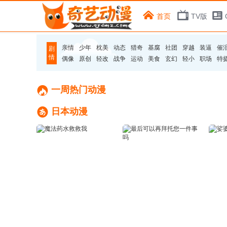
首页
TV版
亲情
少年
枕美
动态
猎奇
基腐
社团
穿越
装逼
催
剧
情
偶像
原创
轻改
战争
运动
美食
玄幻
轻小
职场
特

一周热门动漫

日本动漫