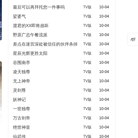
最后可以再拜托您一件事吗
TV版
10-04
娑婆气
TV版
10-04
渡君的XX即将崩坏
TV版
10-04
野原广志午餐流派
TV版
10-04

差点在迷宫深处被信任的伙伴杀掉
TV版
10-04
星辰光辉更胜太阳
TV版
10-04
谷围南亭
TV版
10-04
凌天独尊
TV版
10-04
无上神帝
TV版
10-04
灵剑尊
TV版
10-04
妖神记
TV版
10-04
一世独尊
TV版
10-04
万古剑帝
TV版
10-04
绝世神皇
TV版
10-04
仙武传
TV版
10-04