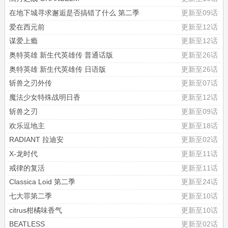
在地下城寻求邂逅是否搞错了什么 第二季
更新至09话
爱在西元前
更新至12话
谋爱上瘾
更新至12话
奥特英雄 新生代英雄传 普通话版
更新至26话
奥特英雄 新生代英雄传 日语版
更新至26话
斩兽之刃外传
更新至07话
魔法少女特殊战明日香
更新至12话
斩兽之刃
更新至09话
欢乐逗地主
更新至18话
RADIANT 拉迪安
更新至02话
X-龙时代
更新至11话
戒律的复活
更新至11话
Classica Loid 第二季
更新至24话
七大罪第二季
更新至10话
citrus柑橘味香气
更新至10话
BEATLESS
更新至02话