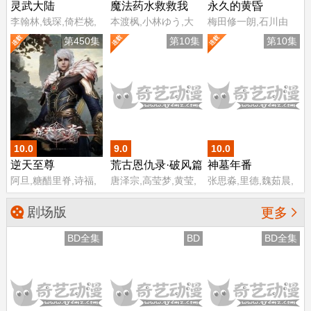
灵武大陆
魔法药水救救我
永久的黄昏
李翰林,钱琛,倚栏桡,
本渡枫,小林ゆう,大
梅田修一朗,石川由
张恩泽,赵熠彤,小浣,
塚刚央,花井美春,森
依,茅野爱衣,富田美
第450集
第10集
第10集
温溪,蔡娜
山由梨佳
忧,泽城美雪,楠木灯,
森川智之,阿座上洋
平,小針彩希,坂泰斗,
小清水亚美,河濑茉
希,白石晴香,稻田彻,
佐藤利奈
10.0
9.0
10.0
逆天至尊
荒古恩仇录·破风篇
神墓年番
阿旦,糖醋里脊,诗福,
唐泽宗,高莹梦,黄莹,
张思淼,里德,魏茹晨,
万宝鹿,黄炎
张鑫磊,张天雄,袁悠
四喜
然,邱轶凡,陈新玥,孙
剧场版

更多
露,张英,周杭,许子尧,
王晶,杜栓,罗文驰,唐
BD全集
BD
BD全集
钰,李潇,苏倩芸,谈维
康,江瑞,张景煌,张新
昊,励达