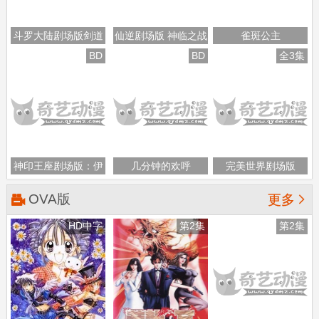
斗罗大陆剧场版剑道
仙逆剧场版 神临之战
雀斑公主
尘心
BD
BD
全3集
神印王座剧场版：伊
几分钟的欢呼
完美世界剧场版
莱克斯传奇
OVA版

更多
HD中字
第2集
第2集