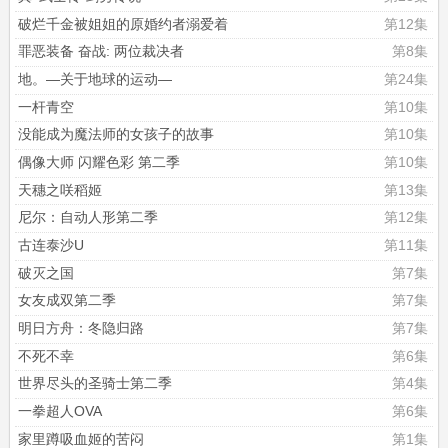
破烂千金被姐姐的原婚约者溺爱着
第12集
罪恶装备 奋战: 两位裁决者
第8集
地。―关于地球的运动―
第24集
一杆青空
第10集
没能成为魔法师的女孩子的故事
第10集
偶像大师 闪耀色彩 第二季
第10集
天穗之咲稻姬
第13集
尼尔：自动人形第二季
第12集
古连泰沙U
第11集
破灭之国
第7集
女友成双第二季
第7集
明日方舟：冬隐归路
第7集
不死不幸
第6集
世界尽头的圣骑士第二季
第4集
一拳超人OVA
第6集
家里蹲吸血姬的苦闷
第1集