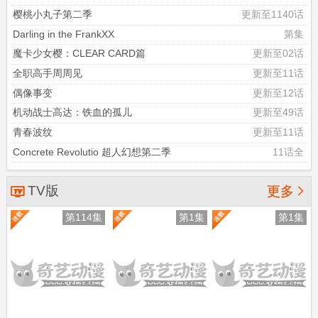
樱桃小丸子第二季
更新至1140话
Darling in the FrankXX
第集
魔卡少女樱：CLEAR CARD篇
更新至02话
全职高手周周见
更新至11话
偶像事变
更新至12话
机动战士高达：铁血的孤儿
更新至49话
青春波纹
更新至11话
Concrete Revolutio 超人幻想第二季
11话全
TV版

更多
第114集
第1集
第1集