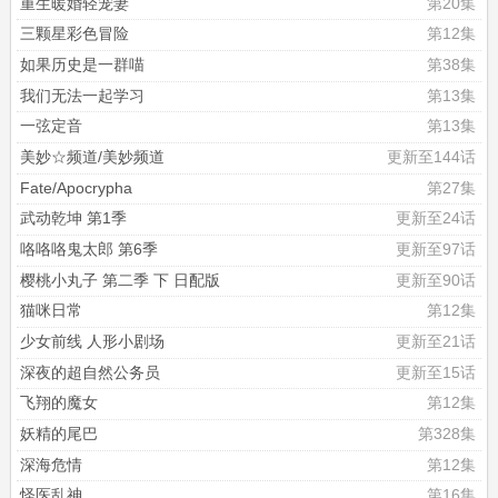
重生暖婚轻宠妻
第20集
三颗星彩色冒险
第12集
如果历史是一群喵
第38集
我们无法一起学习
第13集
一弦定音
第13集
美妙☆频道/美妙频道
更新至144话
Fate/Apocrypha
第27集
武动乾坤 第1季
更新至24话
咯咯咯鬼太郎 第6季
更新至97话
樱桃小丸子 第二季 下 日配版
更新至90话
猫咪日常
第12集
少女前线 人形小剧场
更新至21话
深夜的超自然公务员
更新至15话
飞翔的魔女
第12集
妖精的尾巴
第328集
深海危情
第12集
怪医乱神
第16集