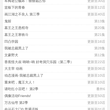
军阀老公贼坏：狠狠霸占你
更新至30话
篮板下的青春
更新至12话
画江湖之不良人 第三季
更新至40话
鬼斩
第13集
墓王之王悬棺寺
第20集
墓王之王寒铁斗
第21集
凹凸学园
更新至16话
我被总裁黑上了
第28集
文豪野犬
第12集
香蕉怪大叔 呐呐~呐 好奇洞穴乐园（第二季）
更新至22话
大主宰 动画
更新至06话
动态漫画·我被总裁黑上了
更新至10话
重来吧，魔王大人！
更新至10话
请吃红小豆吧！ 第2季
番外6
偶像活动Friends!
更新至50话
万古仙穹 第2季
更新至10话
命运石之门0 普通话版
更新至01话