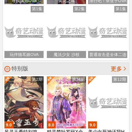
寻找满月OVA
黄龙之耳
潜行吧！奈亚子OVA
第1集
第2集
第1集
玩伴猫耳娘OVA
魔法少女 沙枝
普通攻击是全体二连
击，这样的妈妈你喜
特别版

更多
欢吗？ OVA
第2期
第34期
第12期
9.0
8.0
9.0
风灵玉秀特别篇
精灵梦叶罗丽X金
美少女死神还我H