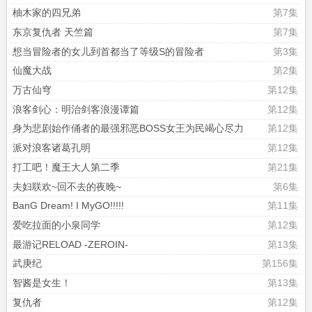
柚木家的四兄弟
第7集
东京复仇者 天竺篇
第7集
想当冒险者的女儿到首都当了等级S的冒险者
第3集
仙魔大战
第2集
万古仙穹
第12集
浪客剑心：明治剑客浪漫谭篇
第12集
身为悲剧始作俑者的最强邪恶BOSS女王为民竭心尽力
第12集
派对浪客诸葛孔明
第12集
打工吧！魔王大人第二季
第21集
夫妇联欢~回不去的夜晚~
第6集
BanG Dream! I MyGO!!!!!
第11集
爱吃拉面的小泉同学
第12集
最游记RELOAD -ZEROIN-
第13集
武庚纪
第156集
智酱是女生！
第13集
复仇者
第12集