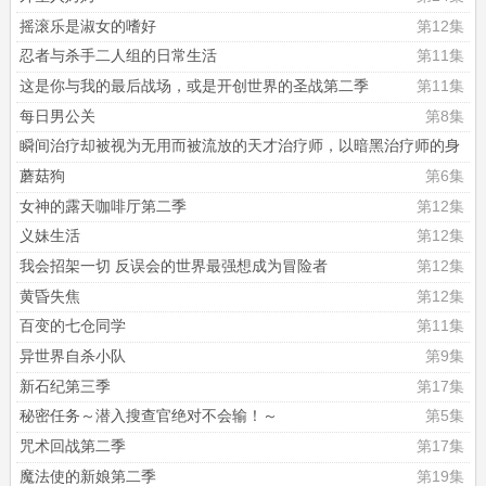
摇滚乐是淑女的嗜好
第12集
忍者与杀手二人组的日常生活
第11集
这是你与我的最后战场，或是开创世界的圣战第二季
第11集
每日男公关
第8集
瞬间治疗却被视为无用而被流放的天才治疗师，以暗黑治疗师的身
份幸福地生活着
第4集
蘑菇狗
第6集
女神的露天咖啡厅第二季
第12集
义妹生活
第12集
我会招架一切 反误会的世界最强想成为冒险者
第12集
黄昏失焦
第12集
百变的七仓同学
第11集
异世界自杀小队
第9集
新石纪第三季
第17集
秘密任务～潜入搜查官绝对不会输！～
第5集
咒术回战第二季
第17集
魔法使的新娘第二季
第19集