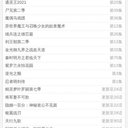
通灵王2021
第20集
尸兄第二季
第39集
魔偶马戏团
第36集
异世界魔王与召唤少女的奴隶魔术
第12集
雄兵连之雄芯篇
第26集
剑王朝第二季
第12集
金光御九界之战血天道
第32集
秦时明月之君临天下
第75集
紫罗兰永恒花园
第13集
逆光之颤
第3集
忍者萌剑传
第1集
精灵梦叶罗丽第七季
更新至24话
将军妻不可欺
更新至20话
隐婚一百分：神秘老公不见面
更新至22话
银翼战刃
更新至29话
天行九歌
更新至90话