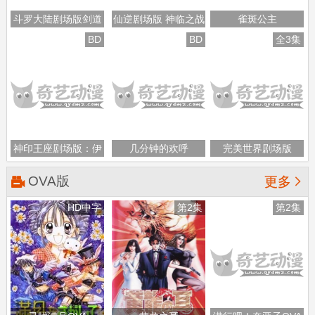
斗罗大陆剧场版剑道
仙逆剧场版 神临之战
雀斑公主
尘心
BD
BD
全3集
神印王座剧场版：伊
几分钟的欢呼
完美世界剧场版
莱克斯传奇
OVA版

更多
HD中字
第2集
第2集