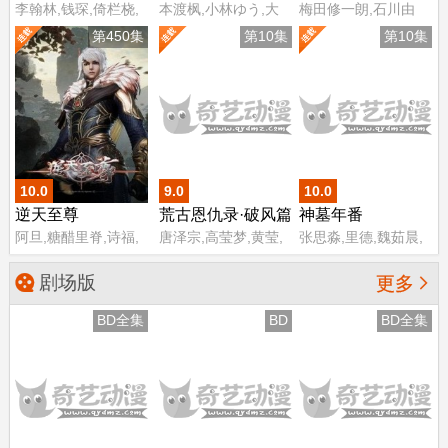
李翰林,钱琛,倚栏桡,
本渡枫,小林ゆう,大
梅田修一朗,石川由
张恩泽,赵熠彤,小浣,
塚刚央,花井美春,森
依,茅野爱衣,富田美
第450集
第10集
第10集
温溪,蔡娜
山由梨佳
忧,泽城美雪,楠木灯,
森川智之,阿座上洋
平,小針彩希,坂泰斗,
小清水亚美,河濑茉
希,白石晴香,稻田彻,
佐藤利奈
10.0
9.0
10.0
逆天至尊
荒古恩仇录·破风篇
神墓年番
阿旦,糖醋里脊,诗福,
唐泽宗,高莹梦,黄莹,
张思淼,里德,魏茹晨,
万宝鹿,黄炎
张鑫磊,张天雄,袁悠
四喜
然,邱轶凡,陈新玥,孙
剧场版

更多
露,张英,周杭,许子尧,
王晶,杜栓,罗文驰,唐
BD全集
BD
BD全集
钰,李潇,苏倩芸,谈维
康,江瑞,张景煌,张新
昊,励达