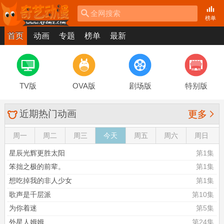
全网搜索
榜单
首页
动画
专题
榜单
最新
TV版
OVA版
剧场版
特别版
近期热门动画

更多
周一
周二
周三
今天
周五
周六
周日
星辰光辉更胜太阳
第1集
笨拙之极的前辈。
第1集
想吃掉我的非人少女
第1集
歌声是千层派
第10集
为你着迷
第5集
外星人姆姆
第24集