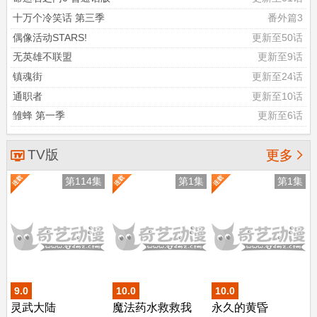
十万个冷笑话 第三季
番外篇3
偶像活动STARS!
更新至50话
无英雄不联盟
更新至9话
镇魂街
更新至24话
通职者
更新至10话
雏蜂 第一季
更新至6话
TV版

更多
第114集
第1集
第1集
9.0
10.0
10.0
灵武大陆
魔法药水救救我
永久的黄昏