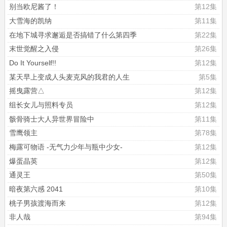
别当欧尼酱了！
第12集
大雪海的凯纳
第11集
在地下城寻求邂逅是否搞错了什么第四季
第22集
末世觉醒之入侵
第26集
Do It Yourself!!
第12集
某天早上变成人头麦克风的我君的人生
第5集
摇曳露营△
第12集
组长女儿与照料专员
第12集
骸骨骑士大人异世界冒险中
第11集
雪鹰领主
第78集
梅露可物语 -无气力少年与瓶中少女-
第12集
爆蛋晶英
第12集
通灵王
第50集
暗夜第六感 2041
第10集
桃子男孩渡海而来
第12集
非人哉
第94集