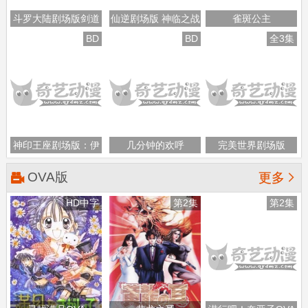
斗罗大陆剧场版剑道
仙逆剧场版 神临之战
雀斑公主
尘心
BD
BD
全3集
神印王座剧场版：伊
几分钟的欢呼
完美世界剧场版
莱克斯传奇
OVA版

更多
HD中字
第2集
第2集