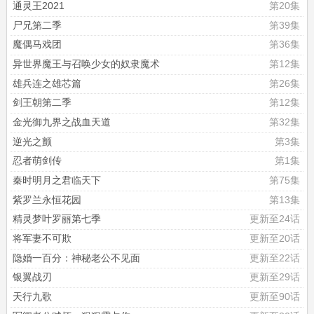
通灵王2021
第20集
尸兄第二季
第39集
魔偶马戏团
第36集
异世界魔王与召唤少女的奴隶魔术
第12集
雄兵连之雄芯篇
第26集
剑王朝第二季
第12集
金光御九界之战血天道
第32集
逆光之颤
第3集
忍者萌剑传
第1集
秦时明月之君临天下
第75集
紫罗兰永恒花园
第13集
精灵梦叶罗丽第七季
更新至24话
将军妻不可欺
更新至20话
隐婚一百分：神秘老公不见面
更新至22话
银翼战刃
更新至29话
天行九歌
更新至90话