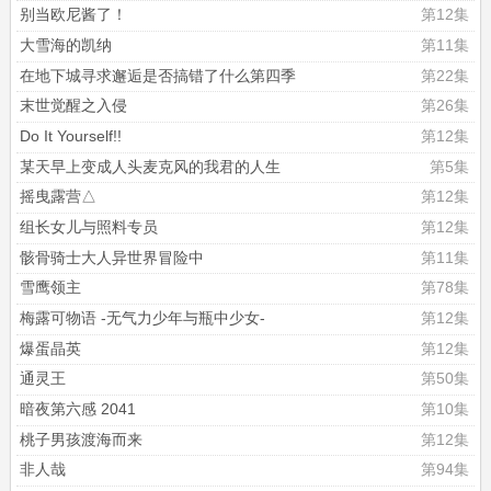
别当欧尼酱了！
第12集
大雪海的凯纳
第11集
在地下城寻求邂逅是否搞错了什么第四季
第22集
末世觉醒之入侵
第26集
Do It Yourself!!
第12集
某天早上变成人头麦克风的我君的人生
第5集
摇曳露营△
第12集
组长女儿与照料专员
第12集
骸骨骑士大人异世界冒险中
第11集
雪鹰领主
第78集
梅露可物语 -无气力少年与瓶中少女-
第12集
爆蛋晶英
第12集
通灵王
第50集
暗夜第六感 2041
第10集
桃子男孩渡海而来
第12集
非人哉
第94集