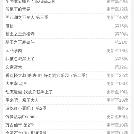
军阀老公贼坏：狠狠霸占你
更新至30话
篮板下的青春
更新至12话
画江湖之不良人 第三季
更新至40话
鬼斩
第13集
墓王之王悬棺寺
第20集
墓王之王寒铁斗
第21集
凹凸学园
更新至16话
我被总裁黑上了
第28集
文豪野犬
第12集
香蕉怪大叔 呐呐~呐 好奇洞穴乐园（第二季）
更新至22话
大主宰 动画
更新至06话
动态漫画·我被总裁黑上了
更新至10话
重来吧，魔王大人！
更新至10话
请吃红小豆吧！ 第2季
番外6
偶像活动Friends!
更新至50话
万古仙穹 第2季
更新至10话
命运石之门0 普通话版
更新至01话