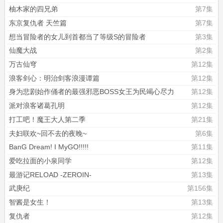
柚木家的四兄弟
第7集
东京复仇者 天竺篇
第7集
想当冒险者的女儿到首都当了等级S的冒险者
第3集
仙魔大战
第2集
万古仙穹
第12集
浪客剑心：明治剑客浪漫谭篇
第12集
身为悲剧始作俑者的最强邪恶BOSS女王为民竭心尽力
第12集
派对浪客诸葛孔明
第12集
打工吧！魔王大人第二季
第21集
夫妇联欢~回不去的夜晚~
第6集
BanG Dream! I MyGO!!!!!
第11集
爱吃拉面的小泉同学
第12集
最游记RELOAD -ZEROIN-
第13集
武庚纪
第156集
智酱是女生！
第13集
复仇者
第12集