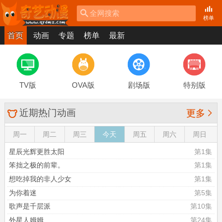
全网搜索
榜单
首页
动画
专题
榜单
最新
TV版
OVA版
剧场版
特别版
近期热门动画

更多
周一
周二
周三
今天
周五
周六
周日
星辰光辉更胜太阳
第1集
笨拙之极的前辈。
第1集
想吃掉我的非人少女
第1集
为你着迷
第5集
歌声是千层派
第10集
外星人姆姆
第24集