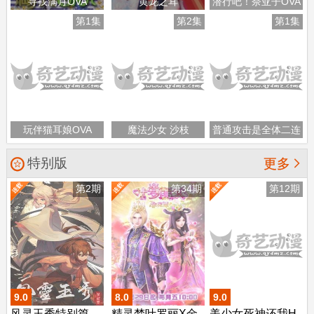
寻找满月OVA
黄龙之耳
潜行吧！奈亚子OVA
第1集
第2集
第1集
玩伴猫耳娘OVA
魔法少女 沙枝
普通攻击是全体二连
击，这样的妈妈你喜
特别版

更多
欢吗？ OVA
第2期
第34期
第12期
9.0
8.0
9.0
风灵玉秀特别篇
精灵梦叶罗丽X金
美少女死神还我H