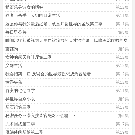
摇滚乐是淑女的嗜好
第12集
忍者与杀手二人组的日常生活
第11集
这是你与我的最后战场，或是开创世界的圣战第二季
第11集
每日男公关
第8集
瞬间治疗却被视为无用而被流放的天才治疗师，以暗黑治疗师的身
份幸福地生活着
第4集
蘑菇狗
第6集
女神的露天咖啡厅第二季
第12集
义妹生活
第12集
我会招架一切 反误会的世界最强想成为冒险者
第12集
黄昏失焦
第12集
百变的七仓同学
第11集
异世界自杀小队
第9集
新石纪第三季
第17集
秘密任务～潜入搜查官绝对不会输！～
第5集
咒术回战第二季
第17集
魔法使的新娘第二季
第19集