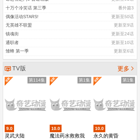
十万个冷笑话 第三季
番外篇3
偶像活动STARS!
更新至50话
无英雄不联盟
更新至9话
镇魂街
更新至24话
通职者
更新至10话
雏蜂 第一季
更新至6话
TV版

更多
第114集
第1集
第1集
9.0
10.0
10.0
灵武大陆
魔法药水救救我
永久的黄昏