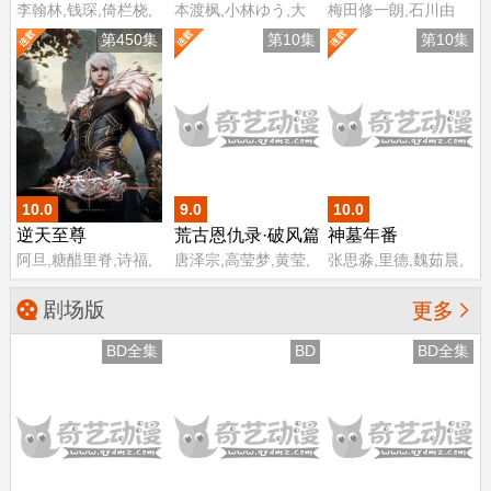
李翰林,钱琛,倚栏桡,
本渡枫,小林ゆう,大
梅田修一朗,石川由
张恩泽,赵熠彤,小浣,
塚刚央,花井美春,森
依,茅野爱衣,富田美
第450集
第10集
第10集
温溪,蔡娜
山由梨佳
忧,泽城美雪,楠木灯,
森川智之,阿座上洋
平,小針彩希,坂泰斗,
小清水亚美,河濑茉
希,白石晴香,稻田彻,
佐藤利奈
10.0
9.0
10.0
逆天至尊
荒古恩仇录·破风篇
神墓年番
阿旦,糖醋里脊,诗福,
唐泽宗,高莹梦,黄莹,
张思淼,里德,魏茹晨,
万宝鹿,黄炎
张鑫磊,张天雄,袁悠
四喜
然,邱轶凡,陈新玥,孙
剧场版

更多
露,张英,周杭,许子尧,
王晶,杜栓,罗文驰,唐
BD全集
BD
BD全集
钰,李潇,苏倩芸,谈维
康,江瑞,张景煌,张新
昊,励达