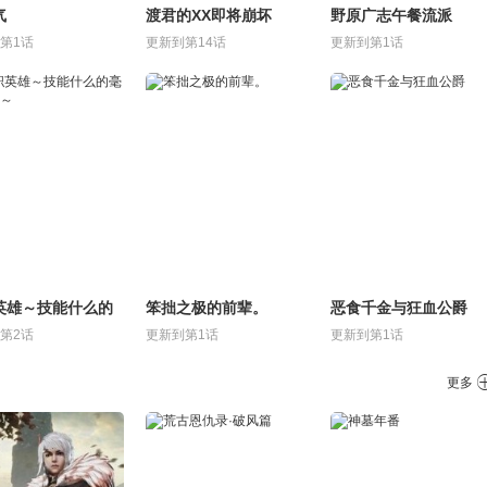
气
渡君的XX即将崩坏
野原广志午餐流派
第1话
更新到第14话
更新到第1话
英雄～技能什么的
笨拙之极的前辈。
恶食千金与狂血公爵
用处～
第2话
更新到第1话
更新到第1话
更多