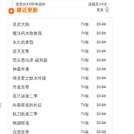
渡君的XX即将崩坏
连载至14话

最近更新

更多
娑婆气
连载至1话
野生的最终BOSS出现了！
连载至1话
灵武大陆
TV版
10-04
拔作岛
连载至11话
魔法药水救救我
TV版
10-04
薰香花朵凛然绽放
连载至12话
永久的黄昏
TV版
10-04
真･武士传 剑勇传说
连载至23话
逆天至尊
破烂千金被姐姐的原婚约者溺爱着
连载至12话
TV版
10-04
周日
荒古恩仇录·破风篇
TV版
10-04
海贼王
连载至1145话
神墓年番
TV版
10-04
魔女与使魔
连载至24话
缔灵爱之默水玲珑
TV版
10-04
丹道至尊
TV版
10-04
苍兰诀第二季
TV版
10-04
向着星辰的长征

TV版
10-04
枕刀歌第三季
TV版
10-04
桃源暗鬼
TV版
10-04
完美世界
TV版
10-04