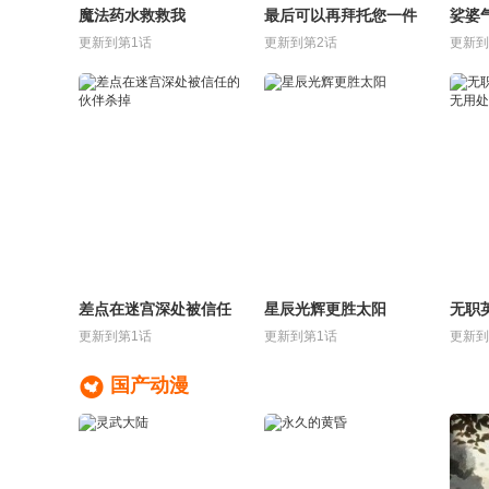
魔法药水救救我
最后可以再拜托您一件
娑婆
事吗
更新到第1话
更新到第2话
更新到
差点在迷宫深处被信任
星辰光辉更胜太阳
无职
的伙伴杀掉
毫无
更新到第1话
更新到第1话
更新到

国产动漫