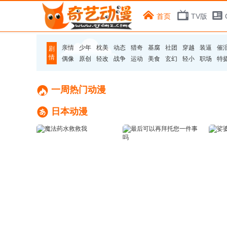
首页
TV版
亲情
少年
枕美
动态
猎奇
基腐
社团
穿越
装逼
催
剧
情
偶像
原创
轻改
战争
运动
美食
玄幻
轻小
职场
特

一周热门动漫

日本动漫