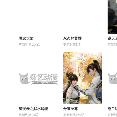
灵武大陆
永久的黄昏
逆天
更新到第114话
更新到第1话
更新到
缔灵爱之默水玲珑
丹道至尊
苍兰
更新到第14话
更新到第159话
更新到