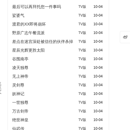
最后可以再拜托您一件事吗
TV版
10-04
娑婆气
TV版
10-04
渡君的XX即将崩坏
TV版
10-04
野原广志午餐流派
TV版
10-04

差点在迷宫深处被信任的伙伴杀掉
TV版
10-04
星辰光辉更胜太阳
TV版
10-04
谷围南亭
TV版
10-04
凌天独尊
TV版
10-04
无上神帝
TV版
10-04
灵剑尊
TV版
10-04
妖神记
TV版
10-04
一世独尊
TV版
10-04
万古剑帝
TV版
10-04
绝世神皇
TV版
10-04
仙武传
TV版
10-04