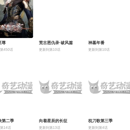
至尊
荒古恩仇录·破风篇
神墓年番
第450话
更新到第10话
更新到第10话
诀第二季
向着星辰的长征
枕刀歌第三季
第14话
更新到第13话
更新到第4话