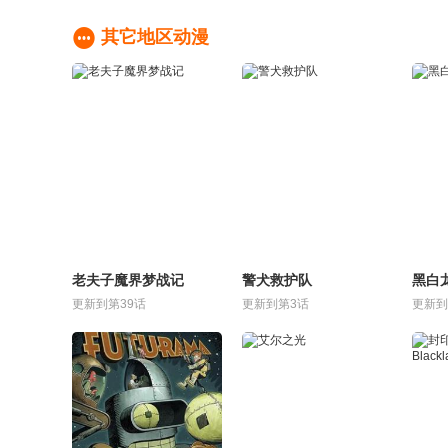

其它地区动漫
老夫子魔界梦战记
警犬救护队
黑白
更新到第39话
更新到第3话
更新到